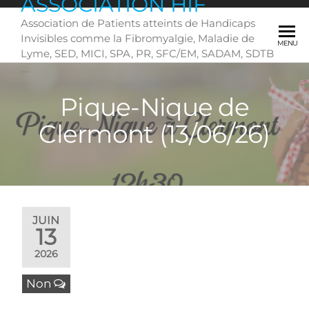
ASSOCIATION HIF
Skip
Association de Patients atteints de Handicaps
to
Invisibles comme la Fibromyalgie, Maladie de
the
MENU
Lyme, SED, MICI, SPA, PR, SFC/EM, SADAM, SDTB
content
….
Pique-Nique de
Clermont (13/06/26)
JUIN
13
2026
Non