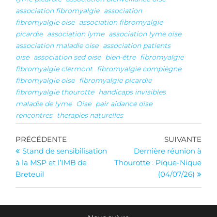
association fibromyalgie
association
fibromyalgie oise
association fibromyalgie
picardie
association lyme
association lyme oise
association maladie oise
association patients
oise
association sed oise
bien-être
fibromyalgie
fibromyalgie clermont
fibromyalgie compiègne
fibromyalgie oise
fibromyalgie picardie
fibromyalgie thourotte
handicaps invisibles
maladie de lyme
Oise
pair aidance oise
rencontres
therapies naturelles
Navigation
Article
Arti
PRÉCÉDENTE
SUIVANTE
précédent
suiv
Stand de sensibilisation
Dernière réunion à
de
à la MSP et l’IMB de
Thourotte : Pique-Nique
l’article
Breteuil
(04/07/26)