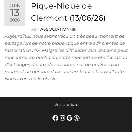
Pique-Nique de
JUIN
13
Clermont (13/06/26)
2026
Par
ASSOCIATIONHIF
Aujourd’hui, nous avons vécu un très beau moment de
partage lors de notre pique-nique entre adhérentes de
l’association HIF. Malgré les difficultés que chacune peut
rencontrer au quotidien, cette rencontre a été l’occasion
d’échanger, de rire, de se soutenir et de profiter d’un
moment de détente dans une ambiance bienveillante.
Nous avons eu le plaisir…
Nous suivre
Facebook
Instagram
Google
Dribbble