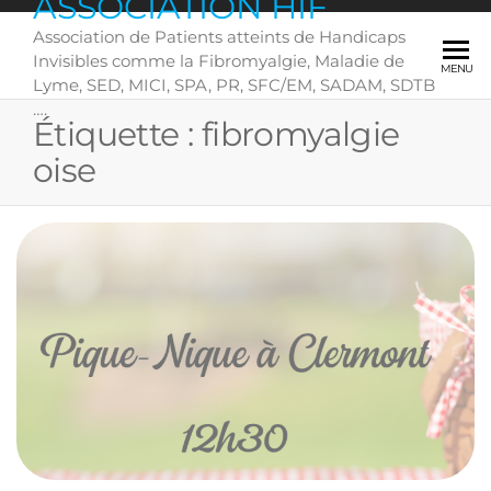
ASSOCIATION HIF
Skip
Association de Patients atteints de Handicaps
to
Invisibles comme la Fibromyalgie, Maladie de
the
MENU
Lyme, SED, MICI, SPA, PR, SFC/EM, SADAM, SDTB
content
….
Étiquette :
fibromyalgie
oise