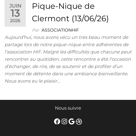
Pique-Nique de
JUIN
13
Clermont (13/06/26)
2026
Par
ASSOCIATIONHIF
Aujourd’hui, nous avons vécu un très beau moment de
partage lors de notre pique-nique entre adhérentes de
l’association HIF. Malgré les difficultés que chacune peut
rencontrer au quotidien, cette rencontre a été l’occasion
d’échanger, de rire, de se soutenir et de profiter d’un
moment de détente dans une ambiance bienveillante.
Nous avons eu le plaisir…
Nous suivre
Facebook
Instagram
Google
Dribbble