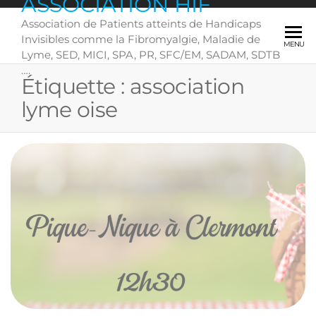
ASSOCIATION HIF
Skip
Association de Patients atteints de Handicaps
to
Invisibles comme la Fibromyalgie, Maladie de
the
MENU
Lyme, SED, MICI, SPA, PR, SFC/EM, SADAM, SDTB
content
….
Étiquette :
association
lyme oise