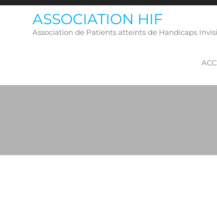
Skip
ASSOCIATION HIF
to
the
Association de Patients atteints de Handicaps Inv
content
ACC