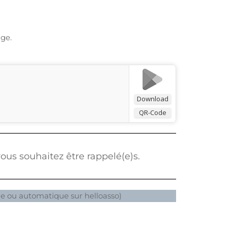
age.
Download
QR-Code
ous souhaitez être rappelé(e)s.
de ou automatique sur helloasso)