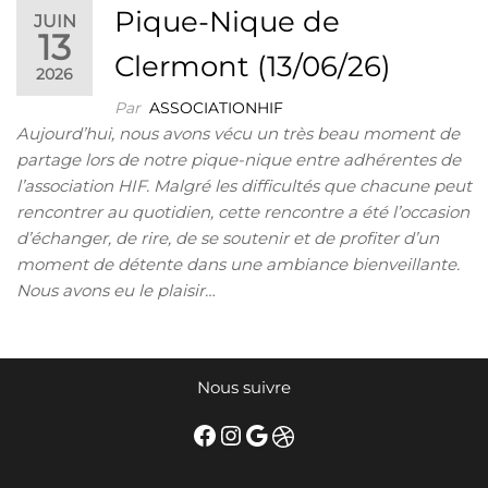
Pique-Nique de
JUIN
13
Clermont (13/06/26)
2026
Par
ASSOCIATIONHIF
Aujourd’hui, nous avons vécu un très beau moment de
partage lors de notre pique-nique entre adhérentes de
l’association HIF. Malgré les difficultés que chacune peut
rencontrer au quotidien, cette rencontre a été l’occasion
d’échanger, de rire, de se soutenir et de profiter d’un
moment de détente dans une ambiance bienveillante.
Nous avons eu le plaisir…
Nous suivre
Facebook
Instagram
Google
Dribbble