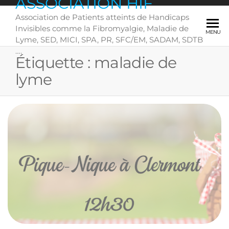
ASSOCIATION HIF
Skip
Association de Patients atteints de Handicaps
to
Invisibles comme la Fibromyalgie, Maladie de
the
MENU
Lyme, SED, MICI, SPA, PR, SFC/EM, SADAM, SDTB
content
….
Étiquette :
maladie de
lyme