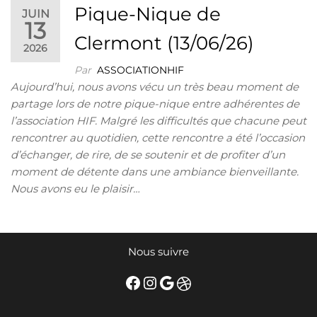
Pique-Nique de
JUIN
13
Clermont (13/06/26)
2026
Par
ASSOCIATIONHIF
Aujourd’hui, nous avons vécu un très beau moment de
partage lors de notre pique-nique entre adhérentes de
l’association HIF. Malgré les difficultés que chacune peut
rencontrer au quotidien, cette rencontre a été l’occasion
d’échanger, de rire, de se soutenir et de profiter d’un
moment de détente dans une ambiance bienveillante.
Nous avons eu le plaisir…
Nous suivre
Facebook
Instagram
Google
Dribbble