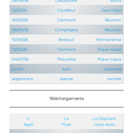
29/04/26
Laboratoire
Stand
12/05/26
Carrefour
Jour Fibro
30/05/26
Clermont
Réunion
06/06/26
Compiègne
Réunion
10/06/26
Breteuil
Permanence
13/06/26
Clermont
Pique nique
04/07/26
Thourotte
Pique nique
juillet
août
vacances
septembre
reprise
rentrée
Téléchargements
L’
Le
Le Dépliant
Appli
Flyer
recto
verso