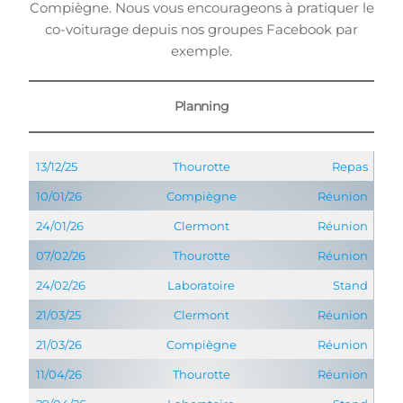
Compiègne. Nous vous encourageons à pratiquer le
co-voiturage depuis nos groupes Facebook par
exemple.
Planning
13/12/25
Thourotte
Repas
10/01/26
Compiègne
Réunion
24/01/26
Clermont
Réunion
07/02/26
Thourotte
Réunion
24/02/26
Laboratoire
Stand
21/03/25
Clermont
Réunion
21/03/26
Compiègne
Réunion
11/04/26
Thourotte
Réunion