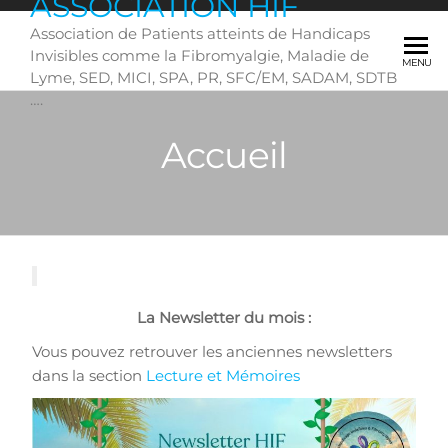
ASSOCIATION HIF
Skip
Association de Patients atteints de Handicaps
to
Invisibles comme la Fibromyalgie, Maladie de
the
MENU
Lyme, SED, MICI, SPA, PR, SFC/EM, SADAM, SDTB
content
….
Accueil
La Newsletter du mois :
Vous pouvez retrouver les anciennes newsletters
dans la section
Lecture et Mémoires