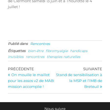
de Clermont samedi 13 juin et à Thourotte le 4
juillet !
Publié dans
Rencontres
Étiquettes
bien-être
fibromyalgie
handicaps
invisibles
rencontres
therapies naturelles
Navigation
Article
Arti
PRÉCÉDENTE
SUIVANTE
précédent
suiv
On mouille le maillot
Stand de sensibilisation à
de
pour les assos v2 de MAB:
la MSP et l’IMB de
l’article
mission accomplie !
Breteuil
Nous suivre