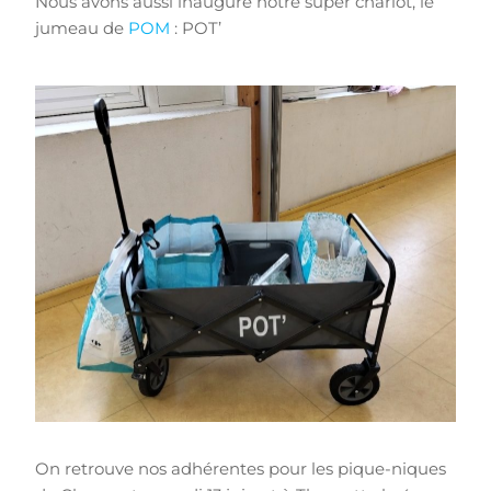
Nous avons aussi inauguré notre super chariot, le
jumeau de
POM
: POT’
On retrouve nos adhérentes pour les pique-niques