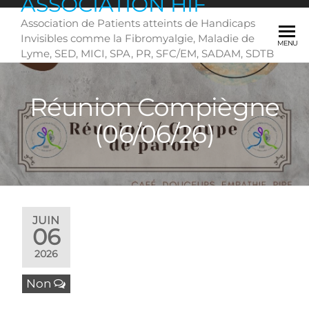
ASSOCIATION HIF
Skip
Association de Patients atteints de Handicaps
to
Invisibles comme la Fibromyalgie, Maladie de
the
MENU
Lyme, SED, MICI, SPA, PR, SFC/EM, SADAM, SDTB
content
….
Réunion Compiègne
(06/06/26)
JUIN
06
2026
Non