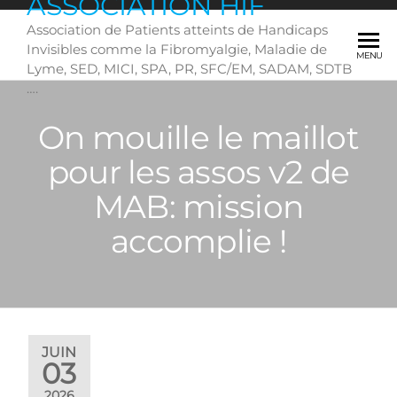
ASSOCIATION HIF
Skip
Association de Patients atteints de Handicaps
to
Invisibles comme la Fibromyalgie, Maladie de
the
MENU
Lyme, SED, MICI, SPA, PR, SFC/EM, SADAM, SDTB
content
….
On mouille le maillot
pour les assos v2 de
MAB: mission
accomplie !
JUIN
03
2026