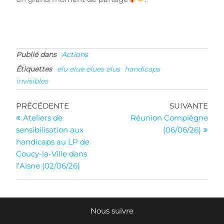
Publié dans
Actions
Étiquettes
elu elue elues elus
handicaps
invisibles
Navigation
Article
Arti
PRÉCÉDENTE
SUIVANTE
précédent
suiv
Ateliers de
Réunion Compiègne
de
sensibilisation aux
(06/06/26)
l’article
handicaps au LP de
Coucy-la-Ville dans
l’Aisne (02/06/26)
Nous suivre