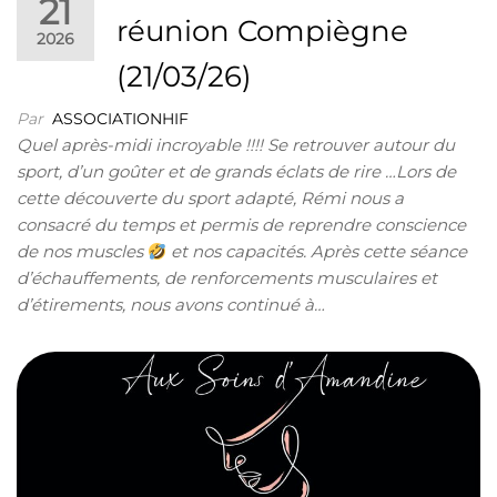
21
réunion Compiègne
2026
(21/03/26)
Par
ASSOCIATIONHIF
Quel après-midi incroyable !!!! Se retrouver autour du
sport, d’un goûter et de grands éclats de rire …Lors de
cette découverte du sport adapté, Rémi nous a
consacré du temps et permis de reprendre conscience
de nos muscles
et nos capacités. Après cette séance
d’échauffements, de renforcements musculaires et
d’étirements, nous avons continué à…