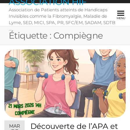
ASSOCIATION HIF
Skip
Association de Patients atteints de Handicaps
to
Invisibles comme la Fibromyalgie, Maladie de
the
MENU
Lyme, SED, MICI, SPA, PR, SFC/EM, SADAM, SDTB
content
….
Étiquette :
Compiègne
Découverte de l’APA et
MAR