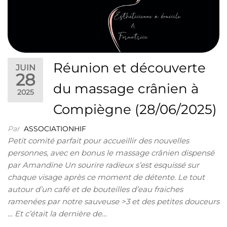
Réunion et découverte
JUIN
28
du massage crânien à
2025
Compiègne (28/06/2025)
Par
ASSOCIATIONHIF
Petit comité parfait pour accueillir des nouvelles
personnes, avec en bonus le massage crânien dispensé
par Amandine Un sourire radieux s’est esquissé sur
chaque visage après ce moment de détente. Le tout
autour d’un café et de bouteilles d’eau fraiches
ramenées par notre sauveuse >3 et des petites douceurs
… Et c’était la dernière de…