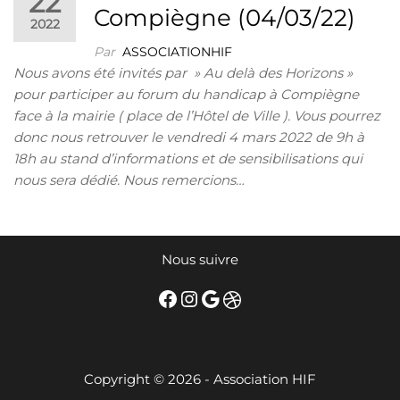
22
Compiègne (04/03/22)
2022
Par
ASSOCIATIONHIF
Nous avons été invités par » Au delà des Horizons »
pour participer au forum du handicap à Compiègne
face à la mairie ( place de l’Hôtel de Ville ). Vous pourrez
donc nous retrouver le vendredi 4 mars 2022 de 9h à
18h au stand d’informations et de sensibilisations qui
nous sera dédié. Nous remercions…
Nous suivre
Facebook
Instagram
Google
Dribbble
Copyright © 2026 - Association HIF