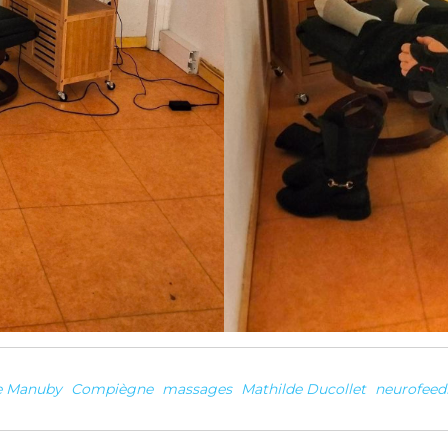
e Manuby
Compiègne
massages
Mathilde Ducollet
neurofeed