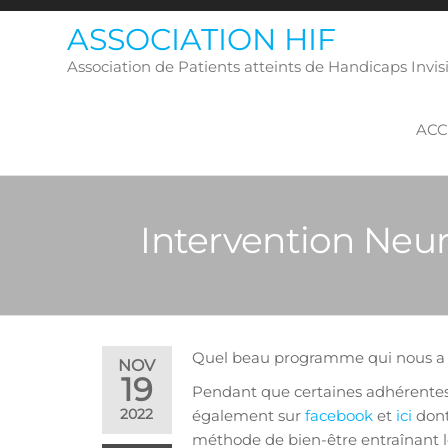
Skip
ASSOCIATION HIF
to
the
Association de Patients atteints de Handicaps Inv
content
ACC
Intervention Neu
Quel beau programme qui nous a 
NOV
19
Pendant que certaines adhérentes 
2022
également sur
facebook
et
ici
dont
méthode de bien-être entraînant 