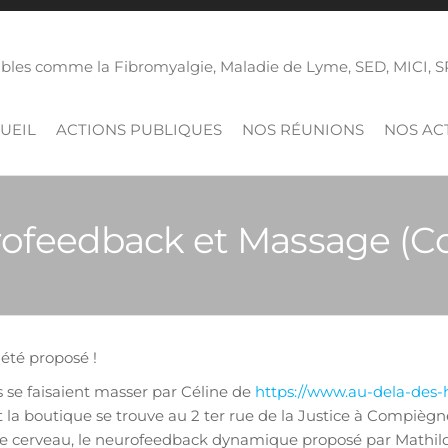
isibles comme la Fibromyalgie, Maladie de Lyme, SED, MICI,
UEIL
ACTIONS PUBLIQUES
NOS RÉUNIONS
NOS ACT
rofeedback et Massage (Co
été proposé !
se faisaient masser par Céline de
https://www.au-dela-des-h
 la boutique se trouve au 2 ter rue de la Justice à Compiègne;
le cerveau, le neurofeedback dynamique proposé par Mathil