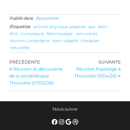
Publié dans
Rencontres
Étiquettes
activité physique adaptée
apa
bien-
être
Compiègne
fibromyalgie
rencontres
réunion compiègne
sport adapté
therapies
naturelles
Navigation
Article
Arti
PRÉCÉDENTE
SUIVANTE
précédent
suiv
Réunion et découverte
Réunion Papotage à
de
de la sonothérapie
Thourotte (11/04/26)
l’article
Thourotte (07/02/26)
Nous suivre
Facebook
Instagram
Google
Dribbble