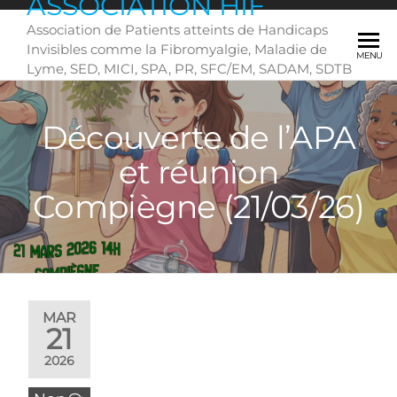
ASSOCIATION HIF
Skip
Association de Patients atteints de Handicaps
to
Invisibles comme la Fibromyalgie, Maladie de
the
MENU
Lyme, SED, MICI, SPA, PR, SFC/EM, SADAM, SDTB
content
….
Découverte de l’APA
et réunion
Compiègne (21/03/26)
MAR
21
2026