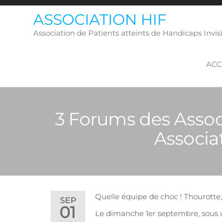
Skip
ASSOCIATION HIF
to
the
Association de Patients atteints de Handicaps Inv
content
ACC
3 Forums des Assoc
Associa
Quelle équipe de choc ! Thourotte
SEP
01
Le dimanche 1er septembre, sous un