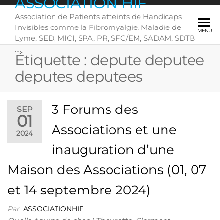
ASSOCIATION HIF
Skip
Association de Patients atteints de Handicaps
to
Invisibles comme la Fibromyalgie, Maladie de
the
MENU
Lyme, SED, MICI, SPA, PR, SFC/EM, SADAM, SDTB
content
….
Étiquette :
depute deputee
deputes deputees
3 Forums des
SEP
01
Associations et une
2024
inauguration d’une
Maison des Associations (01, 07
et 14 septembre 2024)
Par
ASSOCIATIONHIF