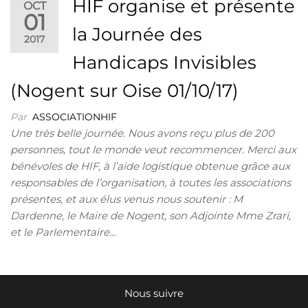
HIF organise et présente
OCT
01
la Journée des
2017
Handicaps Invisibles
(Nogent sur Oise 01/10/17)
Par
ASSOCIATIONHIF
Une très belle journée. Nous avons reçu plus de 200
personnes, tout le monde veut recommencer. Merci aux
bénévoles de HIF, à l’aide logistique obtenue grâce aux
responsables de l’organisation, à toutes les associations
présentes, et aux élus venus nous soutenir : M
Dardenne, le Maire de Nogent, son Adjointe Mme Zrari,
et le Parlementaire…
Nous suivre