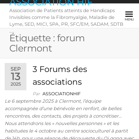
ASSOCIATION HIF
Skip
Association de Patients atteints de Handicaps
to
Invisibles comme la Fibromyalgie, Maladie de
the
MENU
Lyme, SED, MICI, SPA, PR, SFC/EM, SADAM, SDTB
content
….
Étiquette :
forum
Clermont
3 Forums des
SEP
13
associations
2025
Par
ASSOCIATIONHIF
Le 6 septembre 2025 à Clermont, l’équipe
accompagnée d’une bénévole en renfort, de belles
rencontres, des contacts, des projets à concrétiser…
Nous attendrons les « nouvelles personnes » et les
habituées le 4 octobre au centre socioculturel à partit
de 14h, pour une séance de découverte du Qi gong avec