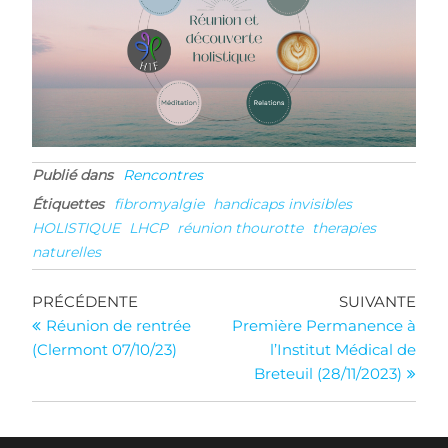
Publié dans
Rencontres
Étiquettes
fibromyalgie
handicaps invisibles
HOLISTIQUE
LHCP
réunion thourotte
therapies
naturelles
Navigation
Article
Arti
PRÉCÉDENTE
SUIVANTE
précédent
suiv
Réunion de rentrée
Première Permanence à
de
(Clermont 07/10/23)
l’Institut Médical de
l’article
Breteuil (28/11/2023)