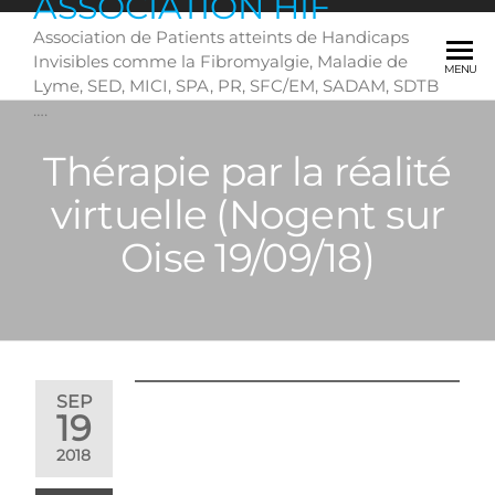
ASSOCIATION HIF
Skip
Association de Patients atteints de Handicaps
to
Invisibles comme la Fibromyalgie, Maladie de
the
MENU
Lyme, SED, MICI, SPA, PR, SFC/EM, SADAM, SDTB
content
….
Thérapie par la réalité
virtuelle (Nogent sur
Oise 19/09/18)
SEP
19
2018