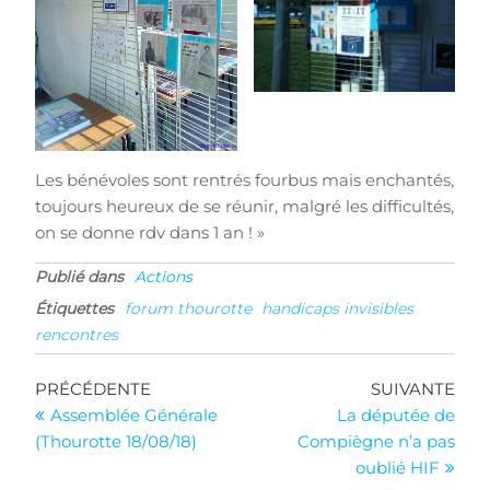
Les bénévoles sont rentrés fourbus mais enchantés,
toujours heureux de se réunir, malgré les difficultés,
on se donne rdv dans 1 an ! »
Publié dans
Actions
Étiquettes
forum thourotte
handicaps invisibles
rencontres
Navigation
Article
Arti
PRÉCÉDENTE
SUIVANTE
précédent
suiv
Assemblée Générale
La députée de
de
(Thourotte 18/08/18)
Compiègne n’a pas
l’article
oublié HIF