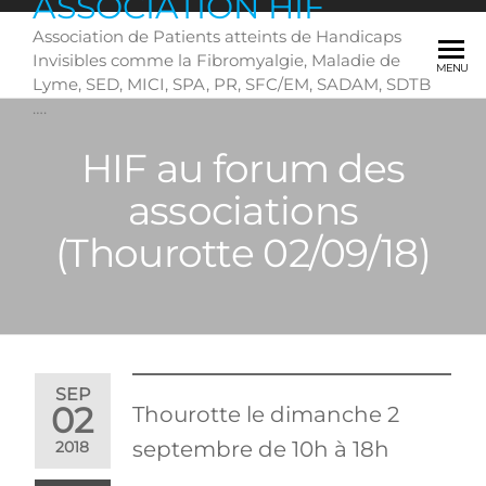
ASSOCIATION HIF
Skip
Association de Patients atteints de Handicaps
to
Invisibles comme la Fibromyalgie, Maladie de
the
MENU
Lyme, SED, MICI, SPA, PR, SFC/EM, SADAM, SDTB
content
….
HIF au forum des
associations
(Thourotte 02/09/18)
SEP
02
Thourotte le dimanche 2
septembre de 10h à 18h
2018