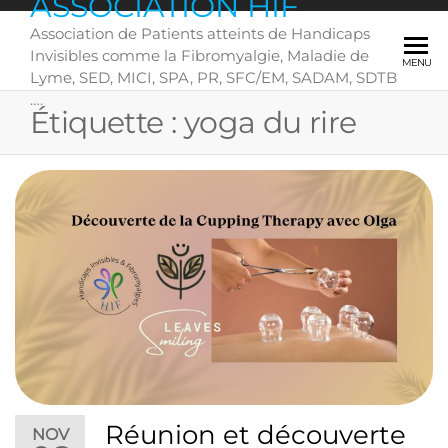
ASSOCIATION HIF
Skip
Association de Patients atteints de Handicaps
to
Invisibles comme la Fibromyalgie, Maladie de
the
MENU
Lyme, SED, MICI, SPA, PR, SFC/EM, SADAM, SDTB
content
….
Étiquette :
yoga du rire
Réunion et découverte
NOV