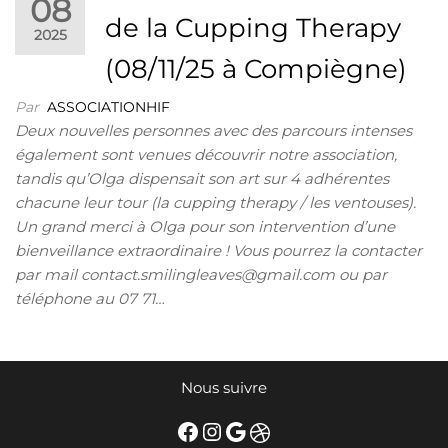
08
de la Cupping Therapy
2025
(08/11/25 à Compiègne)
Par
ASSOCIATIONHIF
Deux nouvelles personnes avec des parcours intenses
également sont venues découvrir notre association,
tandis qu’Olga dispensait son art sur 4 adhérentes
chacune leur tour (la cupping therapy / les ventouses).
Un grand merci à Olga pour son intervention d’une
bienveillance extraordinaire ! Vous pourrez la contacter
par mail contact.smilingleaves@gmail.com ou par
téléphone au 07 71…
Nous suivre
Facebook
Instagram
Google
Dribbble