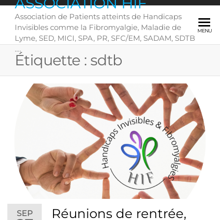
ASSOCIATION HIF
Skip
Association de Patients atteints de Handicaps
to
Invisibles comme la Fibromyalgie, Maladie de
the
MENU
Lyme, SED, MICI, SPA, PR, SFC/EM, SADAM, SDTB
content
….
Étiquette :
sdtb
Réunions de rentrée,
SEP