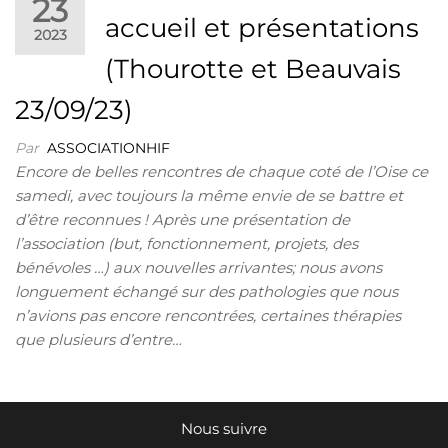
23
accueil et présentations
2023
(Thourotte et Beauvais
23/09/23)
Par
ASSOCIATIONHIF
Encore de belles rencontres de chaque coté de l’Oise ce
samedi, avec toujours la même envie de se battre et
d’être reconnues ! Après une présentation de
l’association (but, fonctionnement, projets, des
bénévoles …) aux nouvelles arrivantes; nous avons
longuement échangé sur des pathologies que nous
n’avions pas encore rencontrées, certaines thérapies
que plusieurs d’entre…
Nous suivre