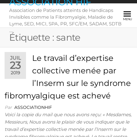
ASSOCIATION HIF
Skip
Association de Patients atteints de Handicaps
to
Invisibles comme la Fibromyalgie, Maladie de
the
MENU
Lyme, SED, MICI, SPA, PR, SFC/EM, SADAM, SDTB
content
….
Étiquette :
sante
Le travail d’expertise
JUIL
23
collective menée par
2019
l’Inserm sur le syndrome
fibromyalgique est achevé
Par
ASSOCIATIONHIF
Voici la copie du mail que nous avons reçu: « Mesdames,
Messieurs, Nous avons le plaisir de vous indiquer que le
travail d’expertise collective menée par l’Inserm sur le
syndrome fibromyalgique est achevé. Le travail rentre