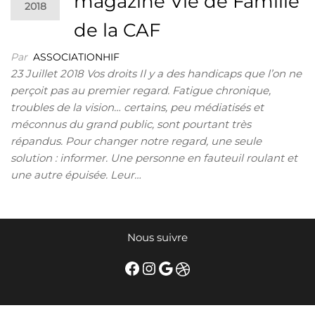
magazine Vie de Famille
2018
de la CAF
Par
ASSOCIATIONHIF
23 Juillet 2018 Vos droits Il y a des handicaps que l’on ne
perçoit pas au premier regard. Fatigue chronique,
troubles de la vision… certains, peu médiatisés et
méconnus du grand public, sont pourtant très
répandus. Pour changer notre regard, une seule
solution : informer. Une personne en fauteuil roulant et
une autre épuisée. Leur…
Nous suivre
Facebook
Instagram
Google
Dribbble