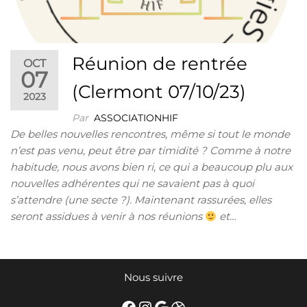
Réunion de rentrée
OCT
07
(Clermont 07/10/23)
2023
Par
ASSOCIATIONHIF
De belles nouvelles rencontres, même si tout le monde
n’est pas venu, peut être par timidité ? Comme à notre
habitude, nous avons bien ri, ce qui a beaucoup plu aux
nouvelles adhérentes qui ne savaient pas à quoi
s’attendre (une secte ?). Maintenant rassurées, elles
seront assidues à venir à nos réunions
et…
Nous suivre
Facebook
Instagram
Google
Dribbble