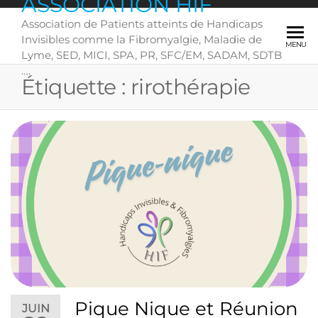
ASSOCIATION HIF
Skip
Association de Patients atteints de Handicaps
to
Invisibles comme la Fibromyalgie, Maladie de
the
MENU
Lyme, SED, MICI, SPA, PR, SFC/EM, SADAM, SDTB
content
….
Étiquette :
rirothérapie
Pique Nique et Réunion
JUIN