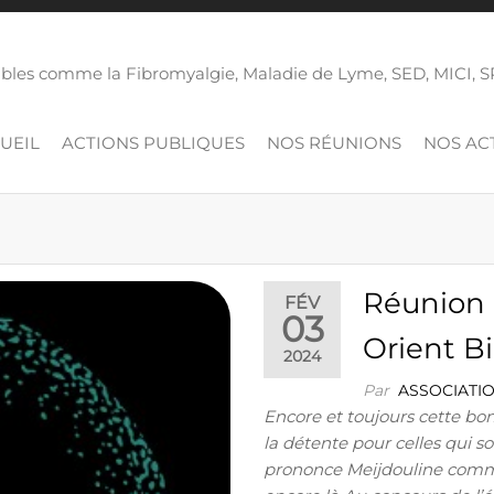
isibles comme la Fibromyalgie, Maladie de Lyme, SED, MICI,
UEIL
ACTIONS PUBLIQUES
NOS RÉUNIONS
NOS ACT
Réunion 
FÉV
03
Orient B
2024
Par
ASSOCIATI
Encore et toujours cette bo
la détente pour celles qui s
prononce Meijdouline comm