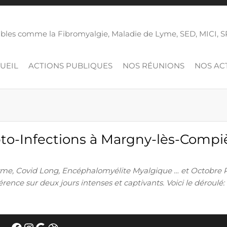
isibles comme la Fibromyalgie, Maladie de Lyme, SED, MICI,
UEIL
ACTIONS PUBLIQUES
NOS RÉUNIONS
NOS ACT
pto-Infections à Margny-lès-Compi
yme, Covid Long, Encéphalomyélite Myalgique … et Octobre 
érence sur deux jours intenses et captivants. Voici le déroulé