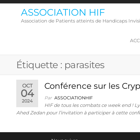
Skip
ASSOCIATION HIF
to
the
Association de Patients atteints de Handicaps Inv
content
ACC
Étiquette :
parasites
Conférence sur les Cry
OCT
04
Par
ASSOCIATIONHIF
2024
HIF de tous les combats ce week end ! L
Ahed Zedan pour l’invitation à participer à cette conf