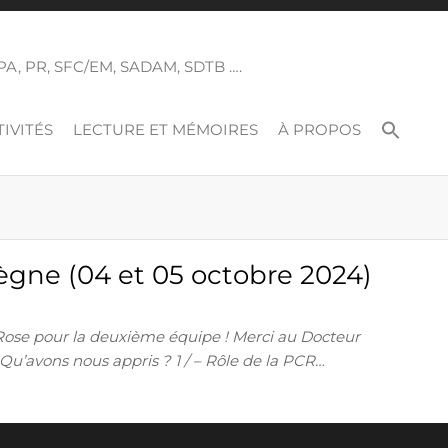
 SPA, PR, SFC/EM, SADAM, SDTB ….
IVITÉS
LECTURE ET MÉMOIRES
À PROPOS
ègne (04 et 05 octobre 2024)
Rose pour la deuxième équipe ! Merci au Docteur
: Qu’avons nous appris ? 1 / – Rôle de la PCR…