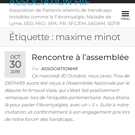
ASSOCIATION HIF
Skip
Association de Patients atteints de Handicaps
to
Invisibles comme la Fibromyalgie, Maladie de
the
MENU
Lyme, SED, MICI, SPA, PR, SFC/EM, SADAM, SDTB
content
….
Étiquette :
maxime minot
Rencontre à l’assemblée
OCT
30
Par
ASSOCIATIONHIF
2019
Ce mercredi 30 Octobre, nous (avec Tina de
DEFHI91) avons été reçus à l’Assemblée Nationale par le
député M Arnaud Viala, qui s’était fait positivement
remarquer lors de l’enquête parlementaire. Nous étions
là pour parler Fibromyalgies, avec un « S ». Suite à notre
invitation, et conformément à son engagement pris lors
de notre forum des handicaps…