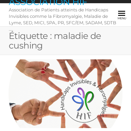
ASSOCIATION HIF
Skip
Association de Patients atteints de Handicaps
to
Invisibles comme la Fibromyalgie, Maladie de
the
MENU
Lyme, SED, MICI, SPA, PR, SFC/EM, SADAM, SDTB
content
….
Étiquette :
maladie de
cushing