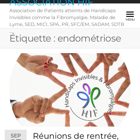
ASSOCIATION HIF
Skip
Association de Patients atteints de Handicaps
to
Invisibles comme la Fibromyalgie, Maladie de
the
MENU
Lyme, SED, MICI, SPA, PR, SFC/EM, SADAM, SDTB
content
….
Étiquette :
endométriose
Réunions de rentrée,
SEP