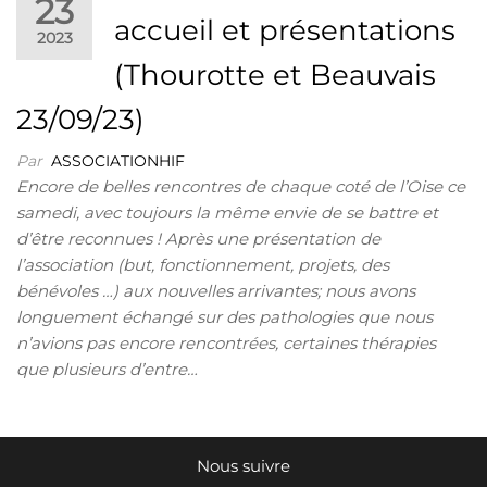
23
accueil et présentations
2023
(Thourotte et Beauvais
23/09/23)
Par
ASSOCIATIONHIF
Encore de belles rencontres de chaque coté de l’Oise ce
samedi, avec toujours la même envie de se battre et
d’être reconnues ! Après une présentation de
l’association (but, fonctionnement, projets, des
bénévoles …) aux nouvelles arrivantes; nous avons
longuement échangé sur des pathologies que nous
n’avions pas encore rencontrées, certaines thérapies
que plusieurs d’entre…
Nous suivre