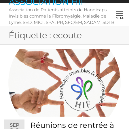
ASSOCIATION HIF
Skip
Association de Patients atteints de Handicaps
to
Invisibles comme la Fibromyalgie, Maladie de
the
MENU
Lyme, SED, MICI, SPA, PR, SFC/EM, SADAM, SDTB
content
….
Étiquette :
ecoute
Réunions de rentrée à
SEP