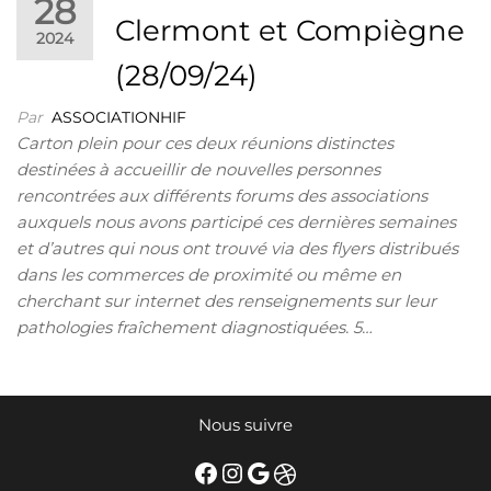
28
Clermont et Compiègne
2024
(28/09/24)
Par
ASSOCIATIONHIF
Carton plein pour ces deux réunions distinctes
destinées à accueillir de nouvelles personnes
rencontrées aux différents forums des associations
auxquels nous avons participé ces dernières semaines
et d’autres qui nous ont trouvé via des flyers distribués
dans les commerces de proximité ou même en
cherchant sur internet des renseignements sur leur
pathologies fraîchement diagnostiquées. 5…
Nous suivre
Facebook
Instagram
Google
Dribbble