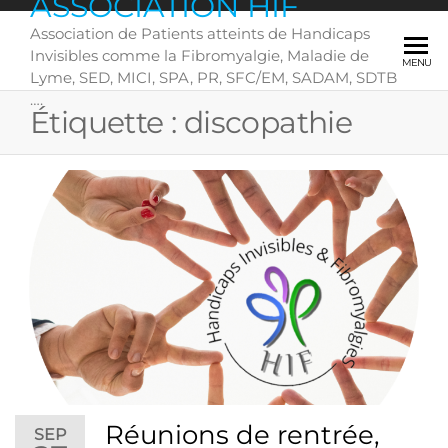
ASSOCIATION HIF
Skip
Association de Patients atteints de Handicaps
to
Invisibles comme la Fibromyalgie, Maladie de
the
MENU
Lyme, SED, MICI, SPA, PR, SFC/EM, SADAM, SDTB
content
….
Étiquette :
discopathie
Réunions de rentrée,
SEP