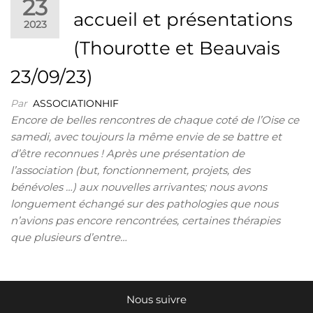
23
accueil et présentations
2023
(Thourotte et Beauvais
23/09/23)
Par
ASSOCIATIONHIF
Encore de belles rencontres de chaque coté de l’Oise ce
samedi, avec toujours la même envie de se battre et
d’être reconnues ! Après une présentation de
l’association (but, fonctionnement, projets, des
bénévoles …) aux nouvelles arrivantes; nous avons
longuement échangé sur des pathologies que nous
n’avions pas encore rencontrées, certaines thérapies
que plusieurs d’entre…
Nous suivre