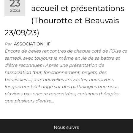
23
accueil et présentations
2023
(Thourotte et Beauvais
23/09/23)
Par
ASSOCIATIONHIF
Encore de belles rencontres de chaque coté de l’Oise ce
samedi, avec toujours la même envie de se battre et
d’être reconnues ! Après une présentation de
l’association (but, fonctionnement, projets, des
bénévoles …) aux nouvelles arrivantes; nous avons
longuement échangé sur des pathologies que nous
n’avions pas encore rencontrées, certaines thérapies
que plusieurs d’entre…
Nous suivre