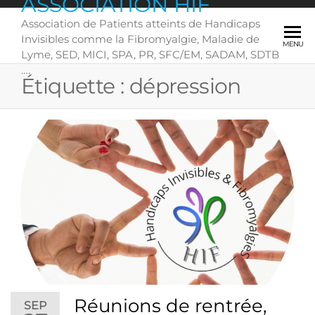
ASSOCIATION HIF
Skip
Association de Patients atteints de Handicaps
to
Invisibles comme la Fibromyalgie, Maladie de
the
MENU
Lyme, SED, MICI, SPA, PR, SFC/EM, SADAM, SDTB
content
….
Étiquette :
dépression
Réunions de rentrée,
SEP