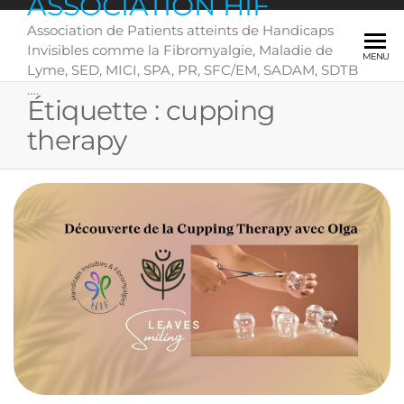
ASSOCIATION HIF
Skip
Association de Patients atteints de Handicaps
to
Invisibles comme la Fibromyalgie, Maladie de
the
MENU
Lyme, SED, MICI, SPA, PR, SFC/EM, SADAM, SDTB
content
….
Étiquette :
cupping
therapy