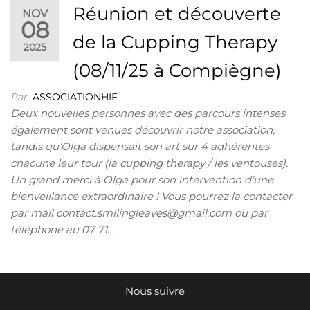
Réunion et découverte
NOV
08
de la Cupping Therapy
2025
(08/11/25 à Compiègne)
Par
ASSOCIATIONHIF
Deux nouvelles personnes avec des parcours intenses
également sont venues découvrir notre association,
tandis qu’Olga dispensait son art sur 4 adhérentes
chacune leur tour (la cupping therapy / les ventouses).
Un grand merci à Olga pour son intervention d’une
bienveillance extraordinaire ! Vous pourrez la contacter
par mail contact.smilingleaves@gmail.com ou par
téléphone au 07 71…
Nous suivre