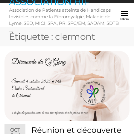
ASSOCIATION HIF
Skip
Association de Patients atteints de Handicaps
to
Invisibles comme la Fibromyalgie, Maladie de
the
MENU
Lyme, SED, MICI, SPA, PR, SFC/EM, SADAM, SDTB
content
….
Étiquette :
clermont
Réunion et découverte
OCT