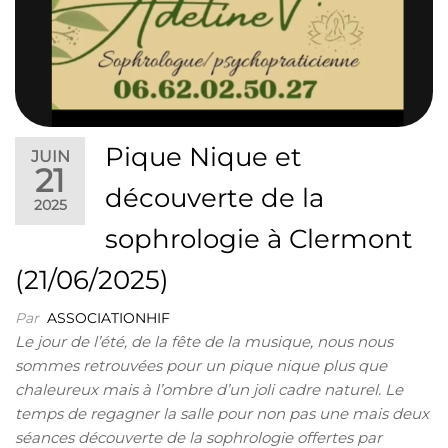
Pique Nique et
JUIN
21
découverte de la
2025
sophrologie à Clermont
(21/06/2025)
Par
ASSOCIATIONHIF
Le jour de l’été, de la fête de la musique, nous nous
sommes retrouvées pour un pique nique plus que
chaleureux mais à l’ombre d’un joli cadre naturel. Le
temps de regagner la salle pour non pas une mais deux
séances découverte de la sophrologie offertes par