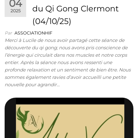
04
du Qi Gong Clermont
2025
(04/10/25)
Par
ASSOCIATIONHIF
Merci à Lucile de nous avoir partagé cette séance de
découverte du qi gong; nous avons pris conscience de
l’énergie qui circulait dans nos muscles et notre corps
entier. Après la séance nous avons ressenti une
profonde relaxation et un sentiment de bien être. Nous
sommes également ravies d’avoir accueilli une petite
nouvelle pour agrandir…