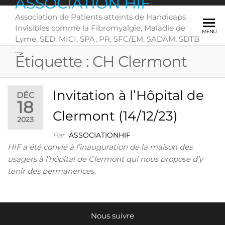
ASSOCIATION HIF
Skip
Association de Patients atteints de Handicaps
to
Invisibles comme la Fibromyalgie, Maladie de
the
MENU
Lyme, SED, MICI, SPA, PR, SFC/EM, SADAM, SDTB
content
….
Étiquette :
CH Clermont
Invitation à l’Hôpital de
DÉC
18
Clermont (14/12/23)
2023
Par
ASSOCIATIONHIF
HIF a été convié à l’inauguration de la maison des
usagers à l’hôpital de Clermont qui nous propose d’y
tenir des permanences.
Nous suivre