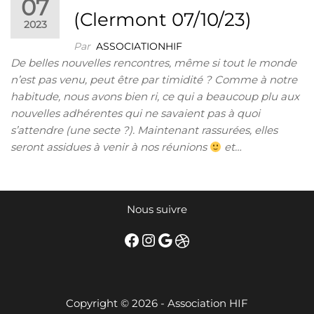
07
(Clermont 07/10/23)
2023
Par
ASSOCIATIONHIF
De belles nouvelles rencontres, même si tout le monde
n’est pas venu, peut être par timidité ? Comme à notre
habitude, nous avons bien ri, ce qui a beaucoup plu aux
nouvelles adhérentes qui ne savaient pas à quoi
s’attendre (une secte ?). Maintenant rassurées, elles
seront assidues à venir à nos réunions
et…
Nous suivre
Facebook
Instagram
Google
Dribbble
Copyright © 2026 - Association HIF