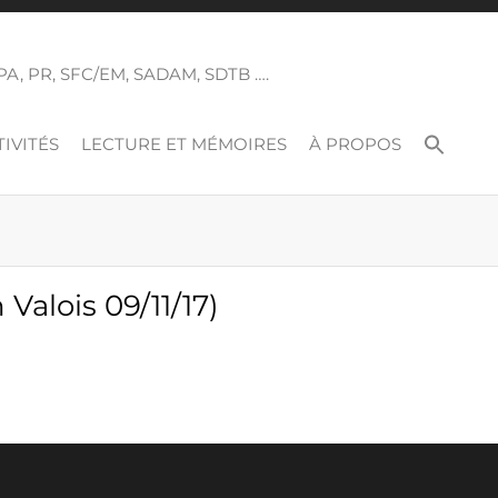
 SPA, PR, SFC/EM, SADAM, SDTB ….
IVITÉS
LECTURE ET MÉMOIRES
À PROPOS
Valois 09/11/17)