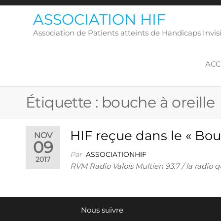
Skip
ASSOCIATION HIF
to
the
Association de Patients atteints de Handicaps Inv
content
ACC
Étiquette :
bouche à oreille
HIF reçue dans le « Bou
NOV
09
Par
ASSOCIATIONHIF
2017
RVM Radio Valois Multien 93.7 / la radio qu
Nous suivre