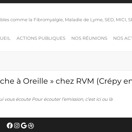
isibles comme la Fibromyalgie, Maladie de Lyme, SED, MICI,
UEIL
ACTIONS PUBLIQUES
NOS RÉUNIONS
NOS ACT
che à Oreille » chez RVM (Crépy en 
i vous écoute Pour écouter l’emission, c’est ici ou là
Facebook
Instagram
Google
Dribbble