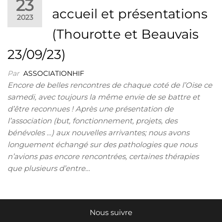
23
accueil et présentations
2023
(Thourotte et Beauvais
23/09/23)
Par
ASSOCIATIONHIF
Encore de belles rencontres de chaque coté de l’Oise ce
samedi, avec toujours la même envie de se battre et
d’être reconnues ! Après une présentation de
l’association (but, fonctionnement, projets, des
bénévoles …) aux nouvelles arrivantes; nous avons
longuement échangé sur des pathologies que nous
n’avions pas encore rencontrées, certaines thérapies
que plusieurs d’entre…
Nous suivre