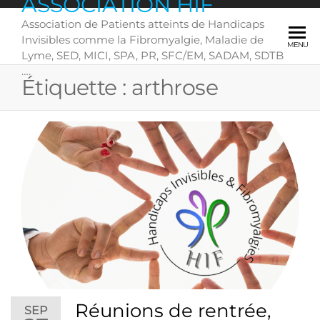
ASSOCIATION HIF
Skip
Association de Patients atteints de Handicaps
to
Invisibles comme la Fibromyalgie, Maladie de
the
MENU
Lyme, SED, MICI, SPA, PR, SFC/EM, SADAM, SDTB
content
….
Étiquette :
arthrose
Réunions de rentrée,
SEP