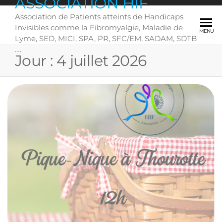
ASSOCIATION HIF
Skip
Association de Patients atteints de Handicaps
to
Invisibles comme la Fibromyalgie, Maladie de
the
MENU
Lyme, SED, MICI, SPA, PR, SFC/EM, SADAM, SDTB
content
….
Jour :
4 juillet 2026