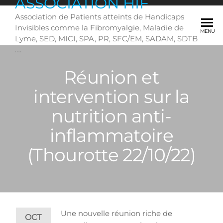
ASSOCIATION HIF
Skip
Association de Patients atteints de Handicaps
to
Invisibles comme la Fibromyalgie, Maladie de
the
MENU
Lyme, SED, MICI, SPA, PR, SFC/EM, SADAM, SDTB
content
….
Réunion et
intervention sur la
nutrition anti-
inflammatoire
(Thourotte 22/10/22)
Une nouvelle réunion riche de
OCT