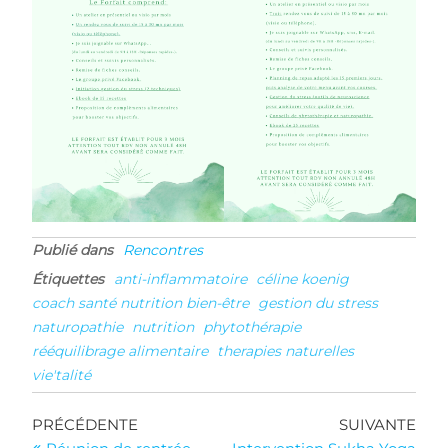
Publié dans
Rencontres
Étiquettes
anti-inflammatoire
céline koenig
coach santé nutrition bien-être
gestion du stress
naturopathie
nutrition
phytothérapie
rééquilibrage alimentaire
therapies naturelles
vie'talité
Navigation
Article
Arti
PRÉCÉDENTE
SUIVANTE
précédent
suiv