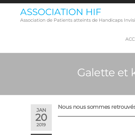
Skip
ASSOCIATION HIF
to
the
Association de Patients atteints de Handicaps Inv
content
ACC
Galette et 
Nous nous sommes retrouvés a
JAN
20
2019