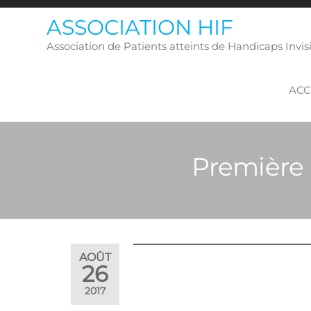
Skip
ASSOCIATION HIF
to
the
Association de Patients atteints de Handicaps Inv
content
ACC
Première 
AOÛT
26
2017